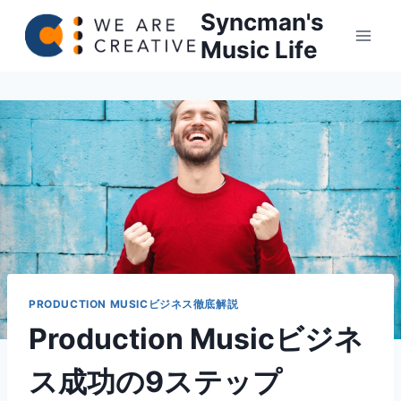
内
Syncman's
容
Music Life
を
ス
キ
ッ
プ
PRODUCTION MUSICビジネス徹底解説
Production Musicビジネ
ス成功の9ステップ