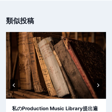
ビ
ゲ
類似投稿
ー
シ
ョ
ン
私のProduction Music Library提出遍