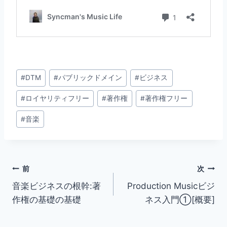
投
#
DTM
#
パブリックドメイン
#
ビジネス
稿
#
ロイヤリティフリー
#
著作権
#
著作権フリー
タ
グ:
#
音楽
投
前
次
音楽ビジネスの根幹:著
Production Musicビジ
稿
作権の基礎の基礎
ネス入門①[概要]
ナ