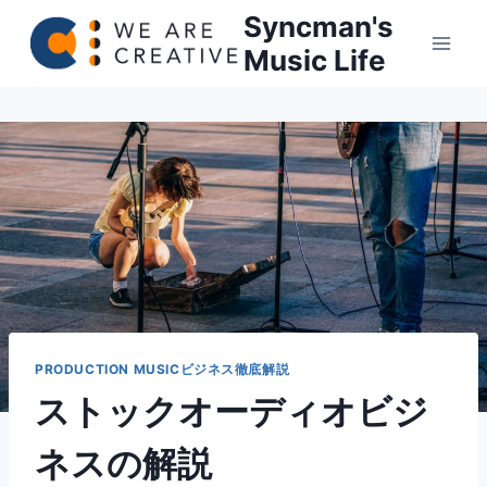
内
Syncman's
容
Music Life
を
ス
キ
ッ
プ
PRODUCTION MUSICビジネス徹底解説
ストックオーディオビジ
ネスの解説