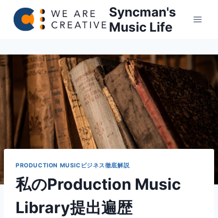
内
Syncman's
容
Music Life
を
ス
キ
ッ
プ
PRODUCTION MUSICビジネス徹底解説
私のProduction Music
Library提出遍歴