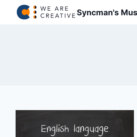
内
Syncman's Musi
容
を
ス
キ
ッ
プ